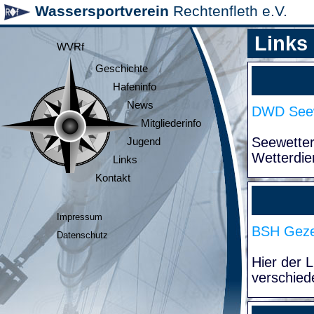
Wassersportverein
Rechtenfleth e.V.
Links
WVRf
Geschichte
Hafeninfo
News
DWD Seew
Mitgliederinfo
Seewette
Jugend
Wetterdie
Links
Kontakt
Impressum
BSH Geze
Datenschutz
Hier der 
verschied