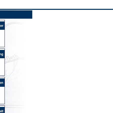
er
ng
en
tt