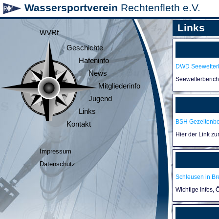
Wassersportverein
Rechtenfleth e.V.
Links
WVRf
Geschichte
Hafeninfo
DWD Seewetterb
News
Seewetterberic
Mitgliederinfo
Jugend
Links
BSH Gezeitenb
Kontakt
Hier der Link z
Impressum
Datenschutz
Schleusen in B
Wichtige Infos,