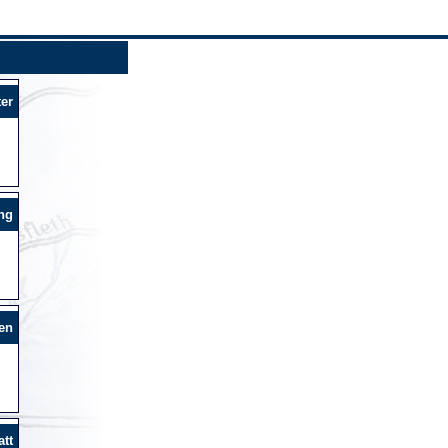
er
ng
en
tt