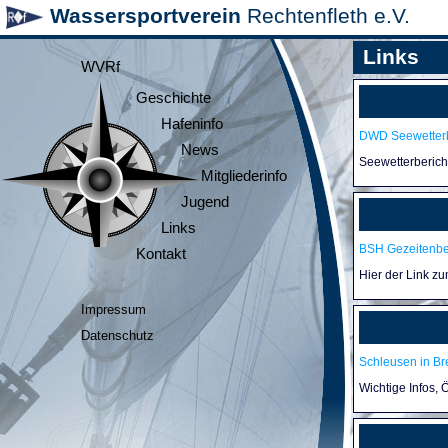
Wassersportverein
Rechtenfleth e.V.
Links
WVRf
Geschichte
Hafeninfo
DWD Seewetterb
News
Seewetterberic
Mitgliederinfo
Jugend
Links
BSH Gezeitenb
Kontakt
Hier der Link z
Impressum
Datenschutz
Schleusen in B
Wichtige Infos,