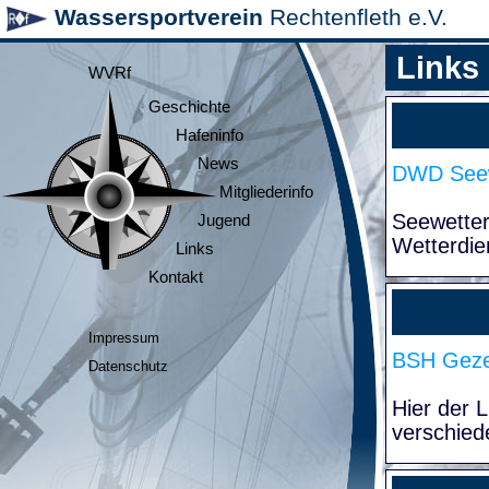
Wassersportverein
Rechtenfleth e.V.
Links
WVRf
Geschichte
Hafeninfo
News
DWD Seew
Mitgliederinfo
Seewette
Jugend
Wetterdie
Links
Kontakt
Impressum
BSH Geze
Datenschutz
Hier der 
verschied