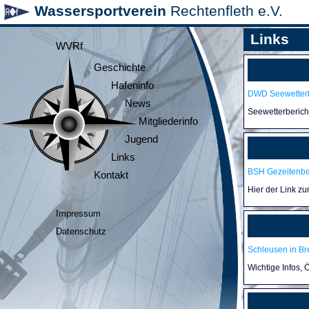
Wassersportverein
Rechtenfleth e.V.
Links
WVRf
Geschichte
Hafeninfo
DWD Seewetterb
News
Seewetterberic
Mitgliederinfo
Jugend
Links
BSH Gezeitenb
Kontakt
Hier der Link z
Impressum
Datenschutz
Schleusen in B
Wichtige Infos,