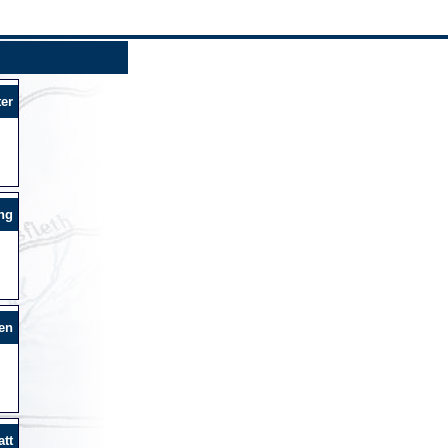
er
ng
en
tt