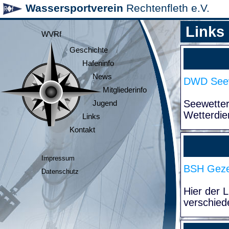
Wassersportverein
Rechtenfleth e.V.
Links
WVRf
Geschichte
Hafeninfo
News
DWD Seew
Mitgliederinfo
Seewette
Jugend
Wetterdie
Links
Kontakt
Impressum
BSH Geze
Datenschutz
Hier der 
verschied