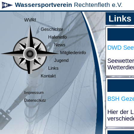
Wassersportverein
Rechtenfleth e.V.
Links
WVRf
Geschichte
Hafeninfo
News
DWD Seew
Mitgliederinfo
Seewette
Jugend
Wetterdie
Links
Kontakt
Impressum
BSH Geze
Datenschutz
Hier der 
verschied