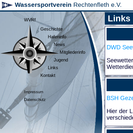
Wassersportverein
Rechtenfleth e.V.
Links
WVRf
Geschichte
Hafeninfo
News
DWD Seew
Mitgliederinfo
Seewette
Jugend
Wetterdie
Links
Kontakt
Impressum
BSH Geze
Datenschutz
Hier der 
verschied