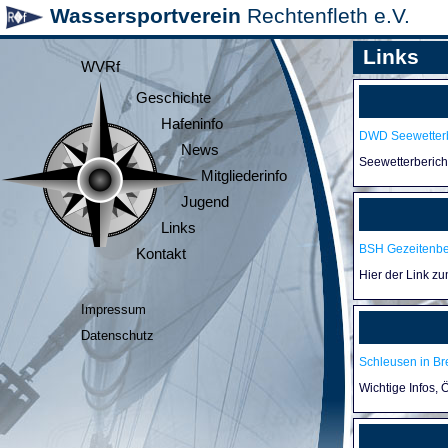
Wassersportverein
Rechtenfleth e.V.
Links
WVRf
Geschichte
Hafeninfo
DWD Seewetterb
News
Seewetterberic
Mitgliederinfo
Jugend
Links
BSH Gezeitenb
Kontakt
Hier der Link z
Impressum
Datenschutz
Schleusen in B
Wichtige Infos,