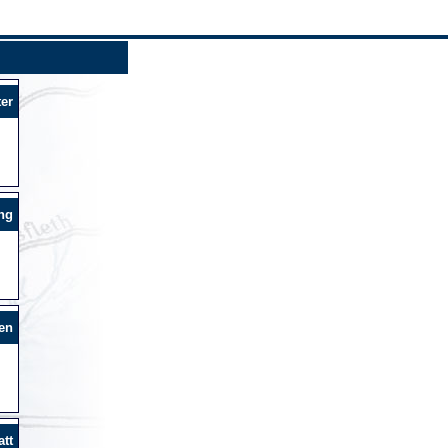
er
ng
en
tt