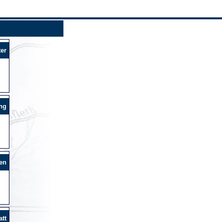
er
ng
en
tt