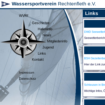
Wassersportverein
Rechtenfleth e.V.
Links
WVRf
Geschichte
Hafeninfo
DWD Seewetterb
News
Seewetterberic
Mitgliederinfo
Jugend
Links
BSH Gezeitenb
Kontakt
Hier der Link z
Impressum
Datenschutz
Schleusen in B
Wichtige Infos,