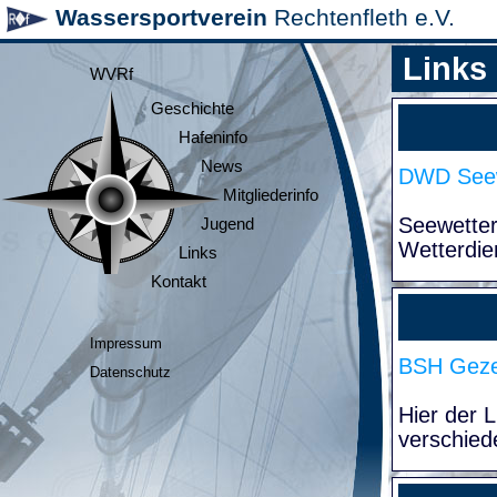
Wassersportverein
Rechtenfleth e.V.
Links
WVRf
Geschichte
Hafeninfo
News
DWD Seew
Mitgliederinfo
Seewette
Jugend
Wetterdie
Links
Kontakt
Impressum
BSH Geze
Datenschutz
Hier der 
verschied