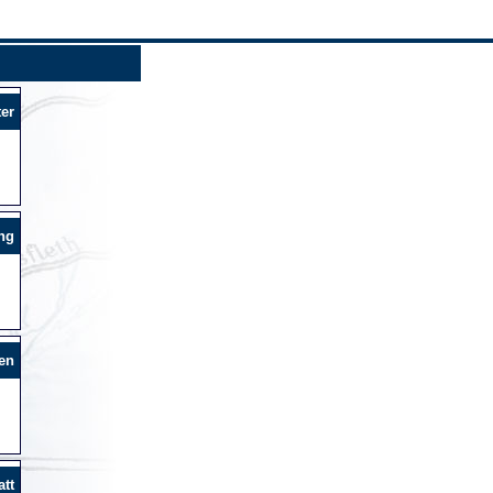
er
ng
en
tt