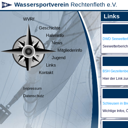
Wassersportverein
Rechtenfleth e.V.
Links
WVRf
Geschichte
Hafeninfo
DWD Seewetterb
News
Seewetterberic
Mitgliederinfo
Jugend
Links
BSH Gezeitenb
Kontakt
Hier der Link z
Impressum
Datenschutz
Schleusen in B
Wichtige Infos,