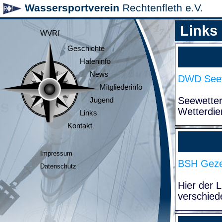
Wassersportverein
Rechtenfleth e.V.
Links
WVRf
Geschichte
Hafeninfo
News
DWD Seew
Mitgliederinfo
Seewette
Jugend
Wetterdie
Links
Kontakt
Impressum
BSH Geze
Datenschutz
Hier der 
verschied