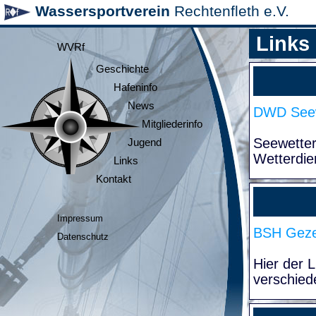
Wassersportverein
Rechtenfleth e.V.
Links
WVRf
Geschichte
Hafeninfo
News
DWD Seew
Mitgliederinfo
Seewette
Jugend
Wetterdie
Links
Kontakt
Impressum
BSH Geze
Datenschutz
Hier der 
verschied