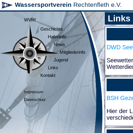
Wassersportverein
Rechtenfleth e.V.
Links
WVRf
Geschichte
Hafeninfo
News
DWD Seew
Mitgliederinfo
Seewette
Jugend
Wetterdie
Links
Kontakt
Impressum
BSH Geze
Datenschutz
Hier der 
verschied