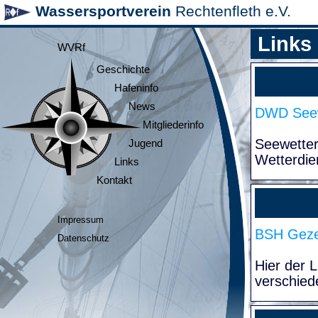
Wassersportverein
Rechtenfleth e.V.
Links
WVRf
Geschichte
Hafeninfo
News
DWD Seew
Mitgliederinfo
Seewette
Jugend
Wetterdie
Links
Kontakt
Impressum
BSH Geze
Datenschutz
Hier der 
verschied