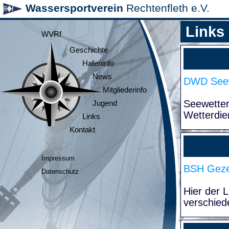
Wassersportverein
Rechtenfleth e.V.
Links
WVRf
Geschichte
Hafeninfo
News
DWD Seew
Mitgliederinfo
Seewette
Jugend
Wetterdie
Links
Kontakt
Impressum
BSH Geze
Datenschutz
Hier der 
verschied