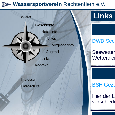
Wassersportverein
Rechtenfleth e.V.
Links
WVRf
Geschichte
Hafeninfo
News
DWD Seew
Mitgliederinfo
Seewette
Jugend
Wetterdie
Links
Kontakt
Impressum
BSH Geze
Datenschutz
Hier der 
verschied