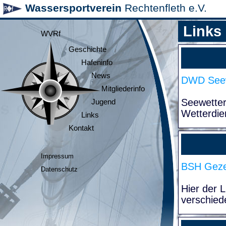
Wassersportverein
Rechtenfleth e.V.
Links
WVRf
Geschichte
Hafeninfo
News
DWD Seew
Mitgliederinfo
Seewette
Jugend
Wetterdie
Links
Kontakt
Impressum
BSH Geze
Datenschutz
Hier der 
verschied