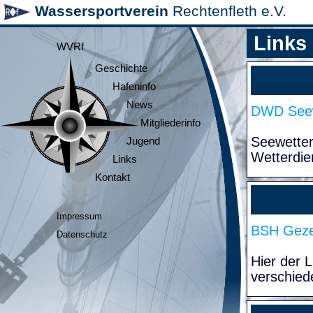
Wassersportverein
Rechtenfleth e.V.
Links
WVRf
Geschichte
Hafeninfo
News
DWD Seew
Mitgliederinfo
Seewette
Jugend
Wetterdie
Links
Kontakt
Impressum
BSH Geze
Datenschutz
Hier der 
verschied