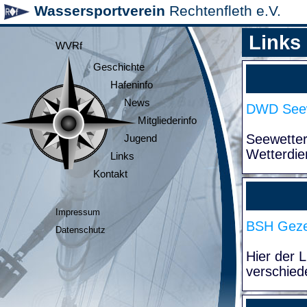
Wassersportverein
Rechtenfleth e.V.
Links
WVRf
Geschichte
Hafeninfo
News
DWD Seew
Mitgliederinfo
Seewette
Jugend
Wetterdie
Links
Kontakt
Impressum
BSH Geze
Datenschutz
Hier der 
verschied