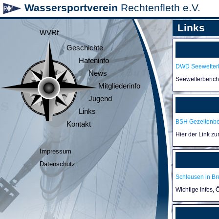
Wassersportverein
Rechtenfleth e.V.
Links
WVRf
Geschichte
Hafeninfo
DWD Seewetterb
News
Seewetterberic
Mitgliederinfo
Jugend
Links
BSH Gezeitenb
Kontakt
Hier der Link z
Impressum
Datenschutz
Schleusen in B
Wichtige Infos,