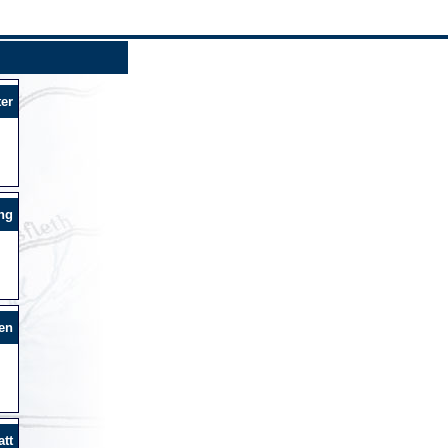
er
ng
en
tt