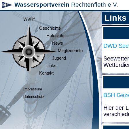
Wassersportverein
Rechtenfleth e.V.
Links
WVRf
Geschichte
Hafeninfo
News
DWD Seew
Mitgliederinfo
Seewette
Jugend
Wetterdie
Links
Kontakt
Impressum
BSH Geze
Datenschutz
Hier der 
verschied