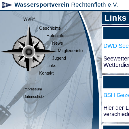
Wassersportverein
Rechtenfleth e.V.
Links
WVRf
Geschichte
Hafeninfo
News
DWD Seew
Mitgliederinfo
Seewette
Jugend
Wetterdie
Links
Kontakt
Impressum
BSH Geze
Datenschutz
Hier der 
verschied