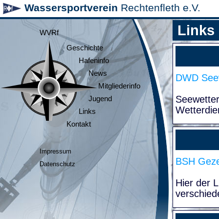
Wassersportverein
Rechtenfleth e.V.
Links
WVRf
Geschichte
Hafeninfo
News
DWD Seew
Mitgliederinfo
Seewette
Jugend
Wetterdie
Links
Kontakt
Impressum
BSH Geze
Datenschutz
Hier der 
verschied