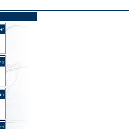
er
ng
en
tt