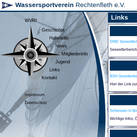
Wassersportverein
Rechtenfleth e.V.
Links
WVRf
Geschichte
Hafeninfo
DWD Seewetterb
News
Seewetterberic
Mitgliederinfo
Jugend
Links
BSH Gezeitenb
Kontakt
Hier der Link z
Impressum
Datenschutz
Schleusen in B
Wichtige Infos,