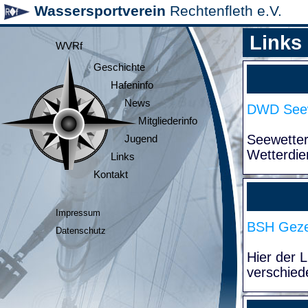
Wassersportverein
Rechtenfleth e.V.
Links
WVRf
Geschichte
Hafeninfo
News
DWD Seew
Mitgliederinfo
Seewette
Jugend
Wetterdie
Links
Kontakt
Impressum
BSH Geze
Datenschutz
Hier der 
verschied