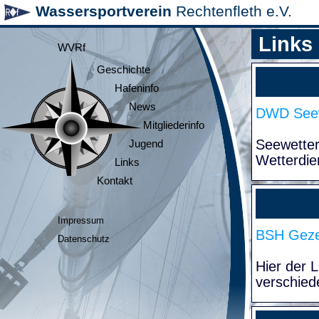
Wassersportverein
Rechtenfleth e.V.
Links
WVRf
Geschichte
Hafeninfo
News
DWD Seew
Mitgliederinfo
Seewette
Jugend
Wetterdie
Links
Kontakt
Impressum
BSH Geze
Datenschutz
Hier der 
verschied