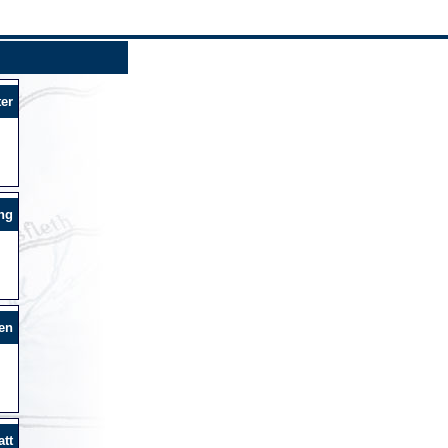
er
ng
en
tt