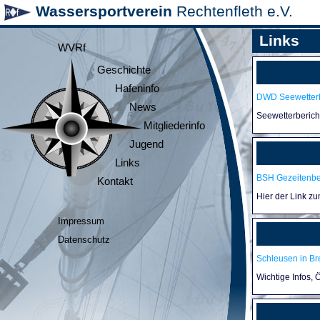
Wassersportverein
Rechtenfleth e.V.
Links
WVRf
Geschichte
Hafeninfo
DWD Seewetterb
News
Seewetterberic
Mitgliederinfo
Jugend
Links
BSH Gezeitenb
Kontakt
Hier der Link z
Impressum
Datenschutz
Schleusen in B
Wichtige Infos,