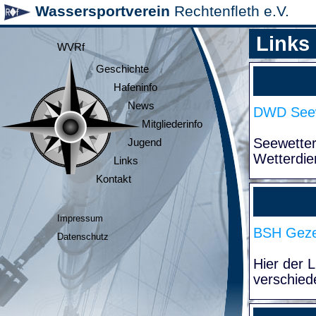
Wassersportverein
Rechtenfleth e.V.
Links
WVRf
Geschichte
Hafeninfo
News
DWD Seew
Mitgliederinfo
Seewette
Jugend
Wetterdie
Links
Kontakt
Impressum
BSH Geze
Datenschutz
Hier der 
verschied