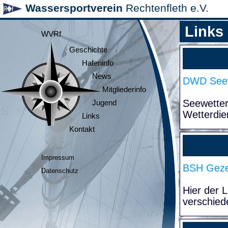
Wassersportverein
Rechtenfleth e.V.
Links
WVRf
Geschichte
Hafeninfo
News
DWD Seew
Mitgliederinfo
Seewette
Jugend
Wetterdie
Links
Kontakt
Impressum
BSH Geze
Datenschutz
Hier der 
verschied