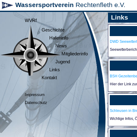
Wassersportverein
Rechtenfleth e.V.
Links
WVRf
Geschichte
Hafeninfo
DWD Seewetterb
News
Seewetterberic
Mitgliederinfo
Jugend
Links
BSH Gezeitenb
Kontakt
Hier der Link z
Impressum
Datenschutz
Schleusen in B
Wichtige Infos,