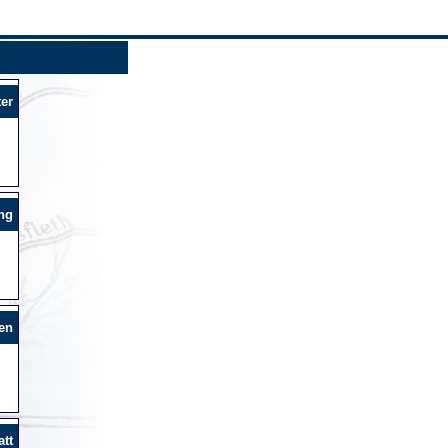
er
ng
en
tt