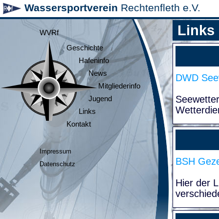
Wassersportverein
Rechtenfleth e.V.
Links
WVRf
Geschichte
Hafeninfo
News
DWD Seew
Mitgliederinfo
Seewette
Jugend
Wetterdie
Links
Kontakt
Impressum
BSH Geze
Datenschutz
Hier der 
verschied