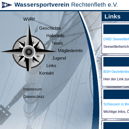
Wassersportverein
Rechtenfleth e.V.
Links
WVRf
Geschichte
Hafeninfo
DWD Seewetterb
News
Seewetterberic
Mitgliederinfo
Jugend
Links
BSH Gezeitenb
Kontakt
Hier der Link z
Impressum
Datenschutz
Schleusen in B
Wichtige Infos,