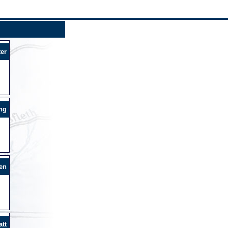
er
ng
en
tt