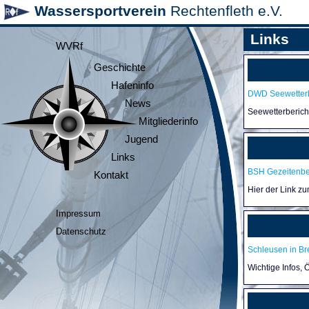
Wassersportverein
Rechtenfleth e.V.
Links
WVRf
Geschichte
Hafeninfo
DWD Seewetterb
News
Seewetterberic
Mitgliederinfo
Jugend
Links
BSH Gezeitenb
Kontakt
Hier der Link z
Impressum
Datenschutz
Schleusen in B
Wichtige Infos,