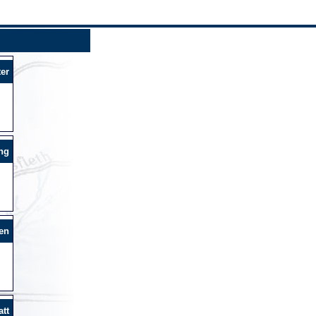
er
ng
en
tt