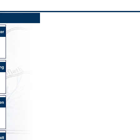
er
ng
en
tt