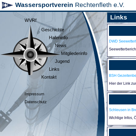
Wassersportverein
Rechtenfleth e.V.
Links
WVRf
Geschichte
Hafeninfo
DWD Seewetterb
News
Seewetterberic
Mitgliederinfo
Jugend
Links
BSH Gezeitenb
Kontakt
Hier der Link z
Impressum
Datenschutz
Schleusen in B
Wichtige Infos,