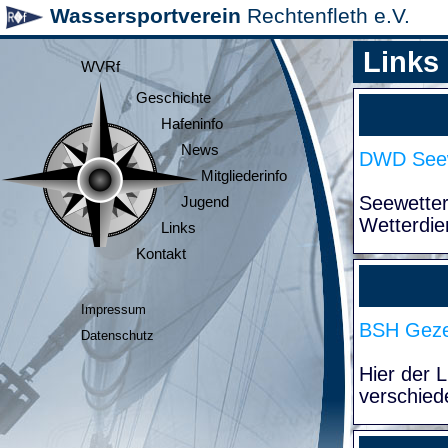
Wassersportverein
Rechtenfleth e.V.
Links
WVRf
Geschichte
Hafeninfo
News
DWD Seew
Mitgliederinfo
Seewette
Jugend
Wetterdie
Links
Kontakt
Impressum
BSH Geze
Datenschutz
Hier der 
verschied