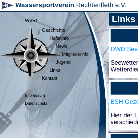
Wassersportverein
Rechtenfleth e.V.
Links
WVRf
Geschichte
Hafeninfo
News
DWD Seew
Mitgliederinfo
Seewette
Jugend
Wetterdie
Links
Kontakt
Impressum
BSH Geze
Datenschutz
Hier der 
verschied