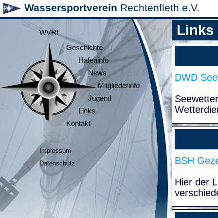
Wassersportverein
Rechtenfleth e.V.
Links
WVRf
Geschichte
Hafeninfo
News
DWD Seew
Mitgliederinfo
Seewette
Jugend
Wetterdie
Links
Kontakt
Impressum
BSH Geze
Datenschutz
Hier der 
verschied