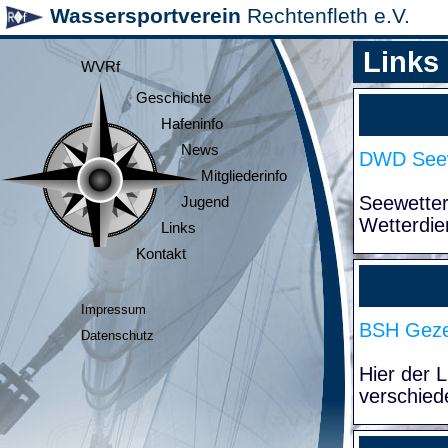
Wassersportverein
Rechtenfleth e.V.
Links
WVRf
Geschichte
Hafeninfo
News
DWD Seew
Mitgliederinfo
Seewette
Jugend
Wetterdie
Links
Kontakt
Impressum
BSH Geze
Datenschutz
Hier der 
verschied