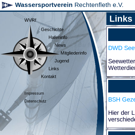
Wassersportverein
Rechtenfleth e.V.
Links
WVRf
Geschichte
Hafeninfo
News
DWD Seew
Mitgliederinfo
Seewette
Jugend
Wetterdie
Links
Kontakt
Impressum
BSH Geze
Datenschutz
Hier der 
verschied