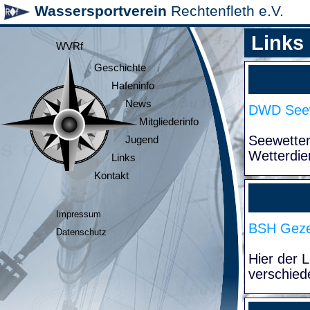
Wassersportverein
Rechtenfleth e.V.
Links
WVRf
Geschichte
Hafeninfo
News
DWD Seew
Mitgliederinfo
Seewette
Jugend
Wetterdie
Links
Kontakt
Impressum
BSH Geze
Datenschutz
Hier der 
verschied