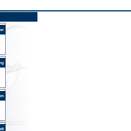
er
ng
en
tt