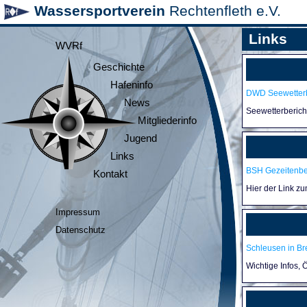
Wassersportverein
Rechtenfleth e.V.
Links
WVRf
Geschichte
Hafeninfo
DWD Seewetterb
News
Seewetterberic
Mitgliederinfo
Jugend
Links
BSH Gezeitenb
Kontakt
Hier der Link z
Impressum
Datenschutz
Schleusen in B
Wichtige Infos,