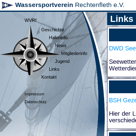
Wassersportverein
Rechtenfleth e.V.
Links
WVRf
Geschichte
Hafeninfo
News
DWD Seew
Mitgliederinfo
Seewette
Jugend
Wetterdie
Links
Kontakt
Impressum
BSH Geze
Datenschutz
Hier der 
verschied