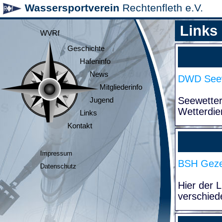
Wassersportverein
Rechtenfleth e.V.
Links
WVRf
Geschichte
Hafeninfo
News
DWD Seew
Mitgliederinfo
Seewette
Jugend
Wetterdie
Links
Kontakt
Impressum
BSH Geze
Datenschutz
Hier der 
verschied