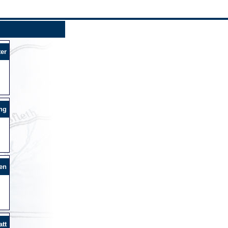
er
ng
en
tt