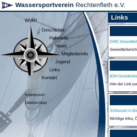
Wassersportverein
Rechtenfleth e.V.
Links
WVRf
Geschichte
Hafeninfo
DWD Seewetterb
News
Seewetterberic
Mitgliederinfo
Jugend
Links
BSH Gezeitenb
Kontakt
Hier der Link z
Impressum
Datenschutz
Schleusen in B
Wichtige Infos,