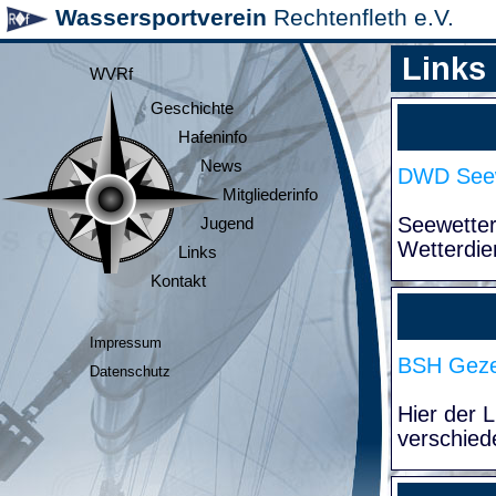
Wassersportverein
Rechtenfleth e.V.
Links
WVRf
Geschichte
Hafeninfo
News
DWD Seew
Mitgliederinfo
Seewette
Jugend
Wetterdie
Links
Kontakt
Impressum
BSH Geze
Datenschutz
Hier der 
verschied