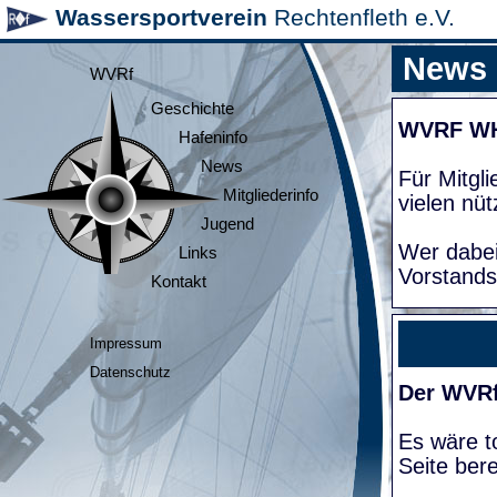
Wassersportverein
Rechtenfleth e.V.
News
WVRf
Geschichte
WVRF W
Hafeninfo
News
Für Mitgl
Mitgliederinfo
vielen nüt
Jugend
Wer dabei
Links
Vorstands
Kontakt
Impressum
Datenschutz
Der WVRf
Es wäre to
Seite bere