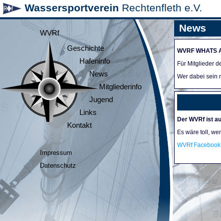
Wassersportverein
Rechtenfleth e.V.
News
WVRf
Geschichte
WVRF WHATS 
Hafeninfo
Für Mitglieder 
News
Wer dabei sein m
Mitgliederinfo
Jugend
Links
Der WVRf ist au
Kontakt
Es wäre toll, we
WVRf Facebook 
Impressum
Datenschutz