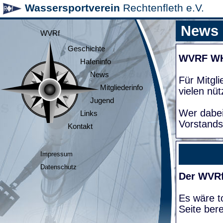
Wassersportverein
Rechtenfleth e.V.
News
WVRf
Geschichte
WVRF W
Hafeninfo
News
Für Mitgl
Mitgliederinfo
vielen nüt
Jugend
Wer dabei
Links
Vorstands
Kontakt
Impressum
Datenschutz
Der WVRf
Es wäre to
Seite bere